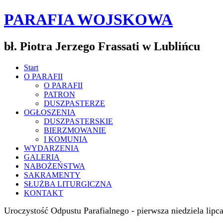
PARAFIA WOJSKOWA
bł. Piotra Jerzego Frassati w Lublińcu
Start
O PARAFII
O PARAFII
PATRON
DUSZPASTERZE
OGŁOSZENIA
DUSZPASTERSKIE
BIERZMOWANIE
I KOMUNIA
WYDARZENIA
GALERIA
NABOŻEŃSTWA
SAKRAMENTY
SŁUŻBA LITURGICZNA
KONTAKT
Uroczystość Odpustu Parafialnego - pierwsza niedziela lipc